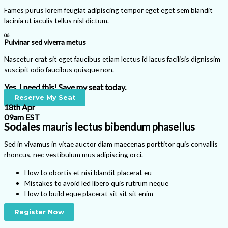
Fames purus lorem feugiat adipiscing tempor eget eget sem blandit
lacinia ut iaculis tellus nisl dictum.
06.
Pulvinar sed viverra metus
Nascetur erat sit eget faucibus etiam lectus id lacus facilisis dignissim
suscipit odio faucibus quisque non.
Yes, I need this! Save my seat today.
Reserve My Seat
18th Apr
09am EST
Sodales mauris lectus bibendum phasellus
Sed in vivamus in vitae auctor diam maecenas porttitor quis convallis
rhoncus, nec vestibulum mus adipiscing orci.
How to obortis et nisi blandit placerat eu
Mistakes to avoid led libero quis rutrum neque
How to build eque placerat sit sit sit enim
Register Now