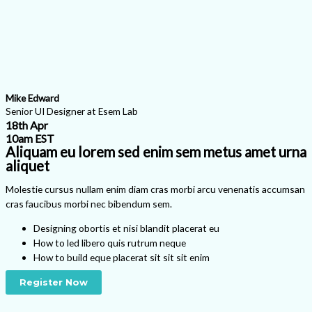
Mike Edward
Senior UI Designer at Esem Lab
18th Apr
10am EST
Aliquam eu lorem sed enim sem metus amet urna
aliquet
Molestie cursus nullam enim diam cras morbi arcu venenatis accumsan
cras faucibus morbi nec bibendum sem.
Designing obortis et nisi blandit placerat eu
How to led libero quis rutrum neque
How to build eque placerat sit sit sit enim
Register Now