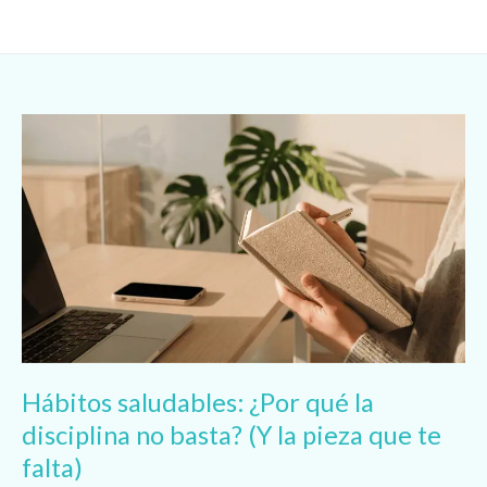
Ir
al
contenido
Hábitos
saludables:
¿Por
qué
la
disciplina
no
basta?
(Y
la
pieza
que
Hábitos saludables: ¿Por qué la
te
falta)
disciplina no basta? (Y la pieza que te
falta)