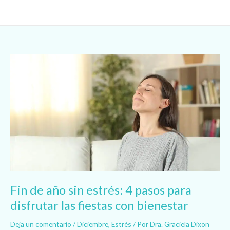
Ir
al
contenido
Fin
de
año
sin
estrés:
4
pasos
para
disfrutar
las
fiestas
con
Fin de año sin estrés: 4 pasos para
bienestar
disfrutar las fiestas con bienestar
Deja un comentario
/
Diciembre
,
Estrés
/ Por
Dra. Graciela Dixon