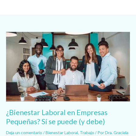
Ir
al
contenido
¿Bienestar
Laboral
en
Empresas
Pequeñas?
Sí
se
puede
(y
debe)
¿Bienestar Laboral en Empresas
Pequeñas? Sí se puede (y debe)
Deja un comentario
/
Bienestar Laboral
,
Trabajo
/ Por
Dra. Graciela