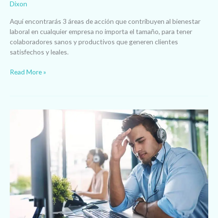
Dixon
Aquí encontrarás 3 áreas de acción que contribuyen al bienestar
laboral en cualquier empresa no importa el tamaño, para tener
colaboradores sanos y productivos que generen clientes
satisfechos y leales.
Read More »
Tu
Empresa
necesita
un
Programa
de
Bienestar
¡Para
ayer!
Te
cuento