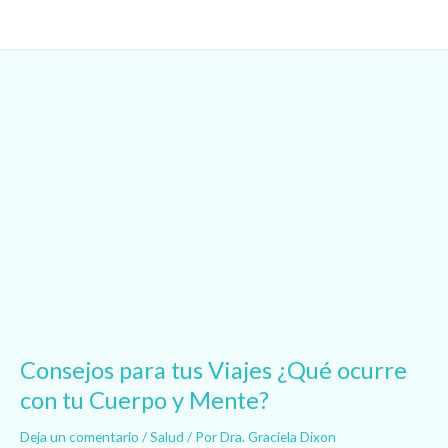
Ir
al
contenido
Consejos
para
tus
Viajes
¿Qué
ocurre
con
tu
Cuerpo
y
Mente?
Consejos para tus Viajes ¿Qué ocurre
con tu Cuerpo y Mente?
Deja un comentario
/
Salud
/ Por
Dra. Graciela Dixon