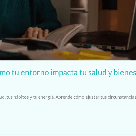
mo tu entorno impacta tu salud y biene
ud, tus hábitos y tu energía. Aprende cómo ajustar tus circunstancia