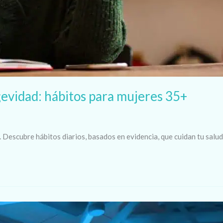
gevidad: hábitos para mujeres 35+
Descubre hábitos diarios, basados en evidencia, que cuidan tu salud