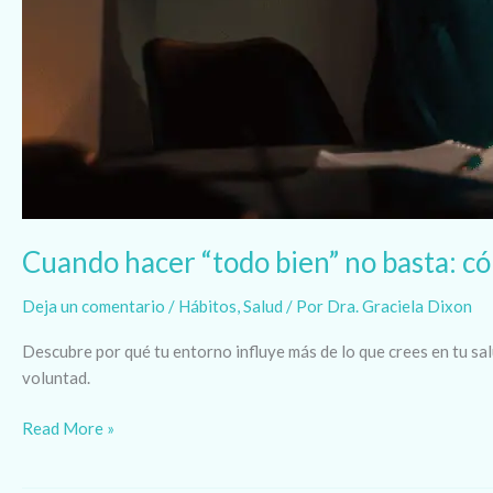
Cuando hacer “todo bien” no basta: có
Deja un comentario
/
Hábitos
,
Salud
/ Por
Dra. Graciela Dixon
Descubre por qué tu entorno influye más de lo que crees en tu sal
voluntad.
Read More »