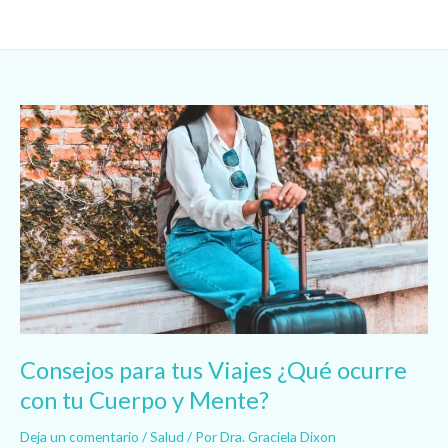
Ir
al
contenido
Consejos
para
tus
Viajes
¿Qué
ocurre
con
tu
Cuerpo
y
Mente?
Consejos para tus Viajes ¿Qué ocurre
con tu Cuerpo y Mente?
Deja un comentario
/
Salud
/ Por
Dra. Graciela Dixon