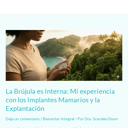
Ir
al
contenido
La
Brújula
es
Interna:
Mi
experiencia
con
los
Implantes
Mamarios
La Brújula es Interna: Mi experiencia
y
con los Implantes Mamarios y la
la
Explantación
Explantación
Deja un comentario
/
Bienestar Integral
/ Por
Dra. Graciela Dixon