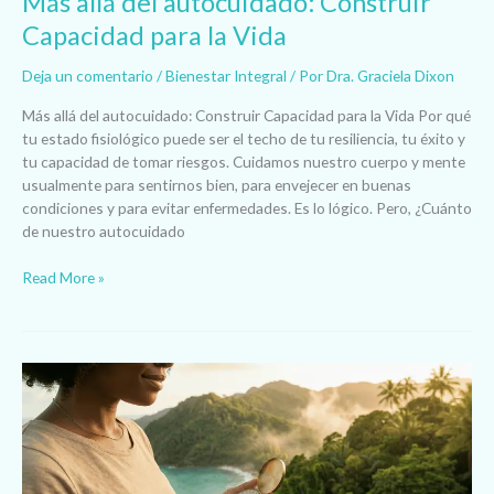
Más allá del autocuidado: Construir
Capacidad para la Vida
Deja un comentario
/
Bienestar Integral
/ Por
Dra. Graciela Dixon
Más allá del autocuidado: Construir Capacidad para la Vida Por qué
tu estado fisiológico puede ser el techo de tu resiliencia, tu éxito y
tu capacidad de tomar riesgos. Cuidamos nuestro cuerpo y mente
usualmente para sentirnos bien, para envejecer en buenas
condiciones y para evitar enfermedades. Es lo lógico. Pero, ¿Cuánto
de nuestro autocuidado
Read More »
La
Brújula
es
Interna:
Mi
experiencia