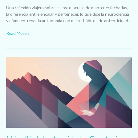
Una reflexión viajera sobre el costo oculto de mantener fachadas,
la diferencia entre encajar y pertenecer, lo que dice la neurociencia
y cómo entrenar la autonomía con micro-hábitos de autenticidad.
Read More »
Más
allá
del
autocuidado:
Construir
Capacidad
para
la
Vida