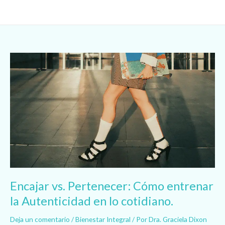
Ir
al
contenido
Encajar
vs.
Pertenecer:
Cómo
entrenar
la
Autenticidad
en
lo
cotidiano.
Encajar vs. Pertenecer: Cómo entrenar
la Autenticidad en lo cotidiano.
Deja un comentario
/
Bienestar Integral
/ Por
Dra. Graciela Dixon