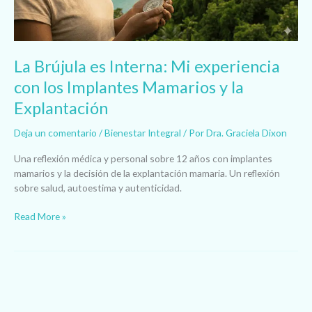
con
los
Implantes
Mamarios
La Brújula es Interna: Mi experiencia
y
con los Implantes Mamarios y la
la
Explantación
Explantación
Deja un comentario
/
Bienestar Integral
/ Por
Dra. Graciela Dixon
Una reflexión médica y personal sobre 12 años con implantes
mamarios y la decisión de la explantación mamaria. Un reflexión
sobre salud, autoestima y autenticidad.
Read More »