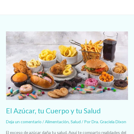
Ir
al
contenido
El
Azúcar,
tu
Cuerpo
y
tu
Salud
El Azúcar, tu Cuerpo y tu Salud
Deja un comentario
/
Alimentación
,
Salud
/ Por
Dra. Graciela Dixon
El exceso de azúcar daña tu salud. Aquí te comparto realidades del