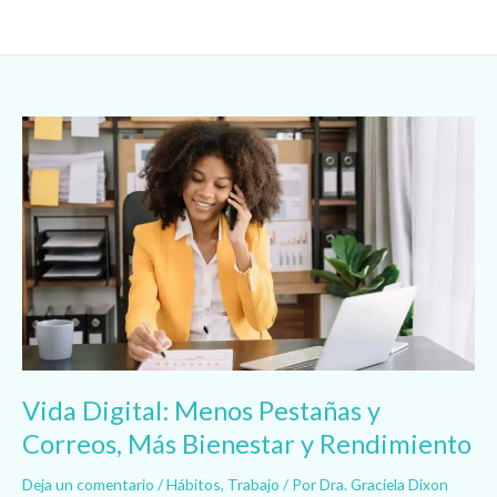
Ir
al
contenido
Vida
Digital:
Menos
Pestañas
y
Correos,
Más
Bienestar
y
Rendimiento
Vida Digital: Menos Pestañas y
Correos, Más Bienestar y Rendimiento
Deja un comentario
/
Hábitos
,
Trabajo
/ Por
Dra. Graciela Dixon