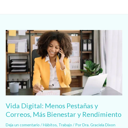
Ir
al
contenido
Vida
Digital:
Menos
Pestañas
y
Correos,
Más
Bienestar
y
Rendimiento
Vida Digital: Menos Pestañas y
Correos, Más Bienestar y Rendimiento
Deja un comentario
/
Hábitos
,
Trabajo
/ Por
Dra. Graciela Dixon