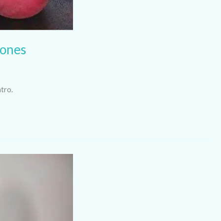
iones
tro.