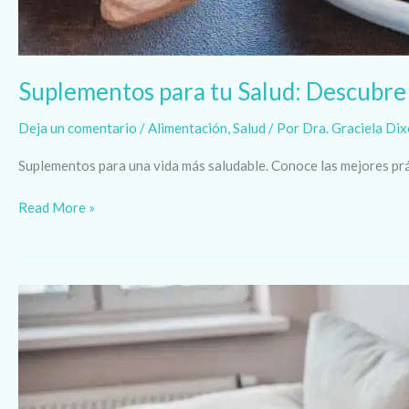
Suplementos para tu Salud: Descubre 
Deja un comentario
/
Alimentación
,
Salud
/ Por
Dra. Graciela Di
Suplementos para una vida más saludable. Conoce las mejores prác
Read More »
Relación
con
la
Comida:
Su
Impacto