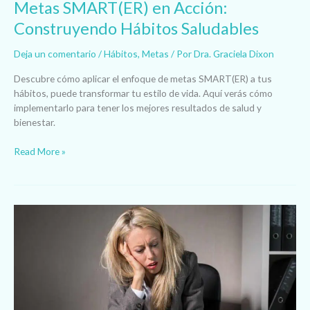
Metas SMART(ER) en Acción:
Construyendo Hábitos Saludables
Deja un comentario
/
Hábitos
,
Metas
/ Por
Dra. Graciela Dixon
Descubre cómo aplicar el enfoque de metas SMART(ER) a tus
hábitos, puede transformar tu estilo de vida. Aquí verás cómo
implementarlo para tener los mejores resultados de salud y
bienestar.
Read More »
Resoluciones
Fallidas
¿Por
qué
Fallan
y
Qué