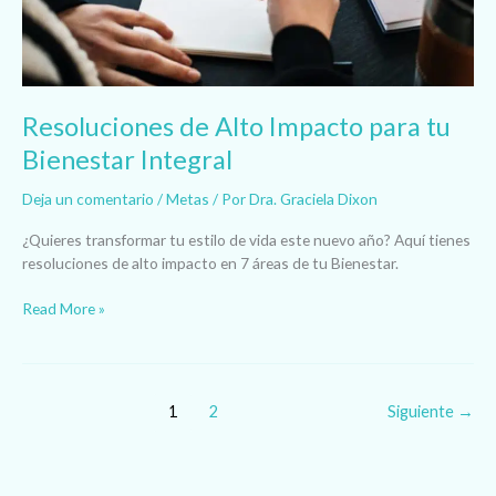
Integral
Resoluciones de Alto Impacto para tu
Bienestar Integral
Deja un comentario
/
Metas
/ Por
Dra. Graciela Dixon
¿Quieres transformar tu estilo de vida este nuevo año? Aquí tienes
resoluciones de alto impacto en 7 áreas de tu Bienestar.
Read More »
1
2
Siguiente
→