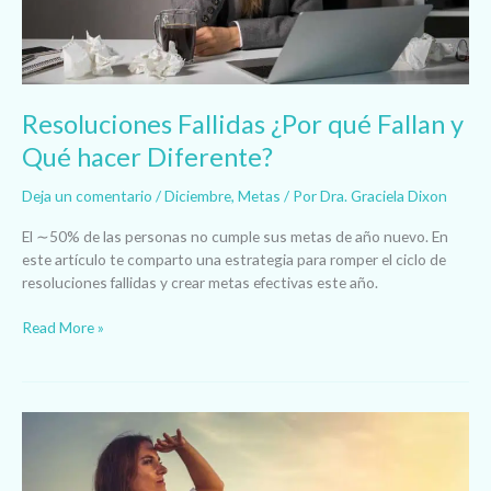
hacer
Diferente?
Resoluciones Fallidas ¿Por qué Fallan y
Qué hacer Diferente?
Deja un comentario
/
Diciembre
,
Metas
/ Por
Dra. Graciela Dixon
El ∼50% de las personas no cumple sus metas de año nuevo. En
este artículo te comparto una estrategia para romper el ciclo de
resoluciones fallidas y crear metas efectivas este año.
Read More »
Mitad
de
Año: