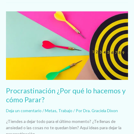
Procrastinación
¿Por
qué
lo
hacemos
y
cómo
Parar?
Procrastinación ¿Por qué lo hacemos y
cómo Parar?
Deja un comentario
/
Metas
,
Trabajo
/ Por
Dra. Graciela Dixon
¿Tiendes a dejar todo para el último momento? ¿Te llenas de
ansiedad o las cosas no te quedan bien? Aquí ideas para dejar la
procrastinación.