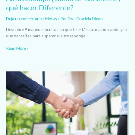
qué hacer Diferente?
Deja un comentario
/
Metas
/ Por
Dra. Graciela Dixon
Descubre 9 maneras ocultas en que te estás autosaboteando y lo
que necesitas para superar el autosabotaje.
Read More »
Autoconfianza:
Herramienta
Esencial
para
el
Éxito