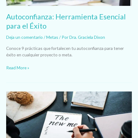
Autoconfianza: Herramienta Esencial
para el Éxito
Deja un comentario
/
Metas
/ Por
Dra. Graciela Dixon
Conoce 9 prácticas que fortalecen tu autoconfianza para tener
éxito en cualquier proyecto o meta.
Read More »
Resoluciones
de
Alto
Impacto
para
tu
Bienestar