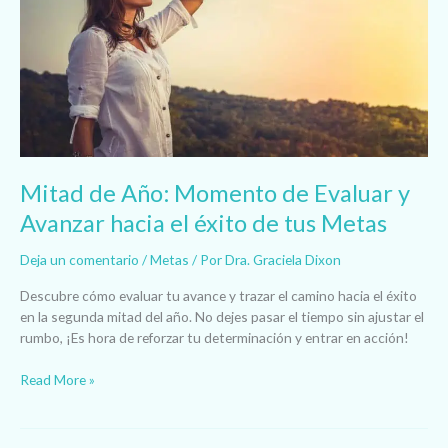
Momento
de
Evaluar
y
Avanzar
hacia
el
éxito
de
Mitad de Año: Momento de Evaluar y
tus
Metas
Avanzar hacia el éxito de tus Metas
Deja un comentario
/
Metas
/ Por
Dra. Graciela Dixon
Descubre cómo evaluar tu avance y trazar el camino hacia el éxito
en la segunda mitad del año. No dejes pasar el tiempo sin ajustar el
rumbo, ¡Es hora de reforzar tu determinación y entrar en acción!
Read More »