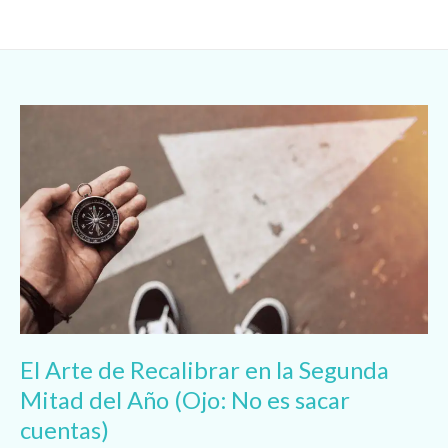
Ir
al
contenido
El
Arte
de
Recalibrar
en
la
Segunda
Mitad
del
Año
(Ojo:
No
El Arte de Recalibrar en la Segunda
es
sacar
Mitad del Año (Ojo: No es sacar
cuentas)
cuentas)