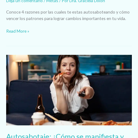
Deja un comentario
/
Metas
/ Por
Dra. Graciela Dixon
Conoce 4 razones por las cuales te estas autosaboteando y cómo
vencer los patrones para lograr cambios importantes en tu vida.
Read More »
Autosabotaje:
¿Cómo
se
manifiesta
y
qué
hacer
Diferente?
Autosabotaje: ¿Cómo se manifiesta y