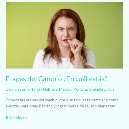
Etapas
del
Cambio
¿En
cuál
estás?
Etapas del Cambio ¿En cuál estás?
Deja un comentario
/
Hábitos
,
Metas
/ Por
Dra. Graciela Dixon
Conoce las etapas del cambio, por qué te cuesta cambiar y cómo
avanzar, para crear hábitos y lograr metas de salud y bienestar.
Read More »