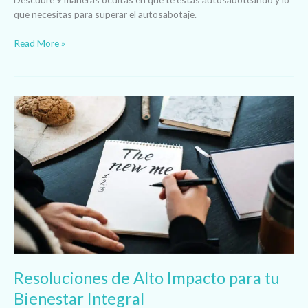
que necesitas para superar el autosabotaje.
Read More »
Resoluciones
de
Alto
Impacto
para
tu
Bienestar
Integral
Resoluciones de Alto Impacto para tu
Bienestar Integral