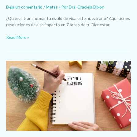
Deja un comentario
/
Metas
/ Por
Dra. Graciela Dixon
¿Quieres transformar tu estilo de vida este nuevo año? Aquí tienes
resoluciones de alto impacto en 7 áreas de tu Bienestar.
Read More »
10
Resoluciones
de
Año
Nuevo
[Y
por
qué
incluirlas]