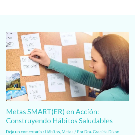
Ir
al
contenido
Metas
SMART(ER)
en
Acción:
Construyendo
Hábitos
Saludables
Metas SMART(ER) en Acción:
Construyendo Hábitos Saludables
Deja un comentario
/
Hábitos
,
Metas
/ Por
Dra. Graciela Dixon