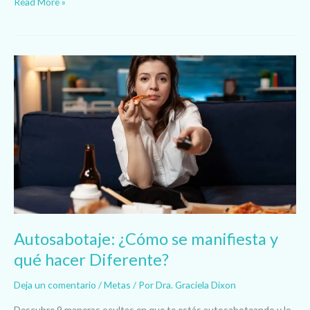
Read More »
Autosabotaje:
¿Cómo
se
manifiesta
y
qué
hacer
Diferente?
Autosabotaje: ¿Cómo se manifiesta y
qué hacer Diferente?
Deja un comentario
/
Metas
/ Por
Dra. Graciela Dixon
Descubre 9 maneras ocultas en que te estás autosaboteando y lo