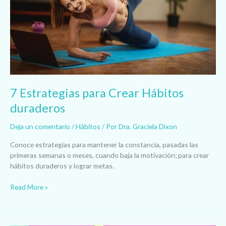
Hábitos
duraderos
7 Estrategias para Crear Hábitos
duraderos
Deja un comentario
/
Hábitos
/ Por
Dra. Graciela Dixon
Conoce estrategias para mantener la constancia, pasadas las
primeras semanas o meses, cuando baja la motivación; para crear
hábitos duraderos y lograr metas.
Read More »