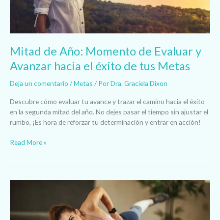
hacia
el
éxito
de
Mitad de Año: Momento de Evaluar y
tus
Metas
Avanzar hacia el éxito de tus Metas
Deja un comentario
/
Metas
/ Por
Dra. Graciela Dixon
Descubre cómo evaluar tu avance y trazar el camino hacia el éxito
en la segunda mitad del año. No dejes pasar el tiempo sin ajustar el
rumbo, ¡Es hora de reforzar tu determinación y entrar en acción!
Read More »
7
Estrategias
para
Crear