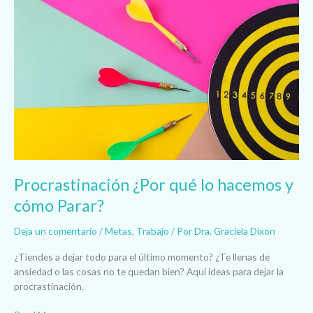
Procrastinación
¿Por
qué
lo
hacemos
y
cómo
Parar?
Procrastinación ¿Por qué lo hacemos y
cómo Parar?
Deja un comentario
/
Metas
,
Trabajo
/ Por
Dra. Graciela Dixon
¿Tiendes a dejar todo para el último momento? ¿Te llenas de
ansiedad o las cosas no te quedan bien? Aquí ideas para dejar la
procrastinación.