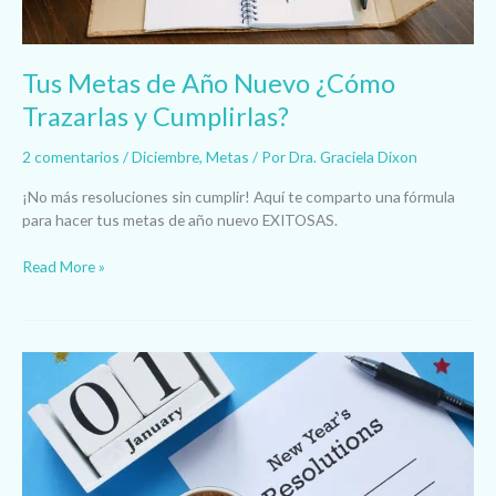
Tus Metas de Año Nuevo ¿Cómo
Trazarlas y Cumplirlas?
2 comentarios
/
Diciembre
,
Metas
/ Por
Dra. Graciela Dixon
¡No más resoluciones sin cumplir! Aquí te comparto una fórmula
para hacer tus metas de año nuevo EXITOSAS.
Read More »
Resoluciones
Fallidas
¿Por
qué
no
las