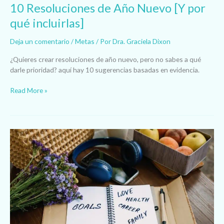
10 Resoluciones de Año Nuevo [Y por
qué incluirlas]
Deja un comentario
/
Metas
/ Por
Dra. Graciela Dixon
¿Quieres crear resoluciones de año nuevo, pero no sabes a qué
darle prioridad? aquí hay 10 sugerencias basadas en evidencia.
Read More »
Tus
Metas
de
Año
Nuevo
¿Cómo
Trazarlas
y
Cumplirlas?