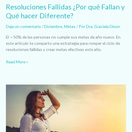
Resoluciones Fallidas ¿Por qué Fallan y
Qué hacer Diferente?
Deja un comentario
/
Diciembre
,
Metas
/ Por
Dra. Graciela Dixon
El ∼50% de las personas no cumple sus metas de año nuevo. En
este artículo te comparto una estrategia para romper el ciclo de
resoluciones fallidas y crear metas efectivas este año.
Read More »
Mitad
de
Año:
Momento
de
Evaluar
y
Avanzar