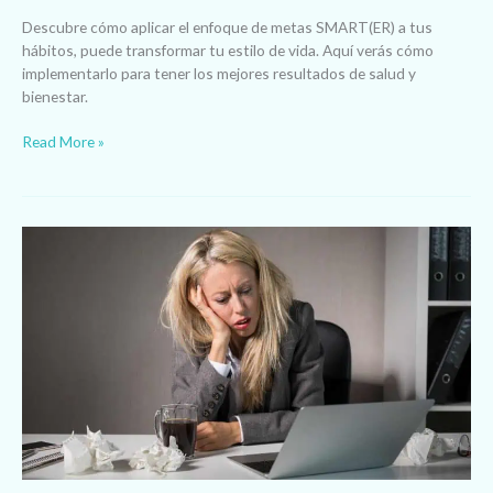
Descubre cómo aplicar el enfoque de metas SMART(ER) a tus
hábitos, puede transformar tu estilo de vida. Aquí verás cómo
implementarlo para tener los mejores resultados de salud y
bienestar.
Read More »
Resoluciones
Fallidas
¿Por
qué
Fallan
y
Qué
hacer
Diferente?